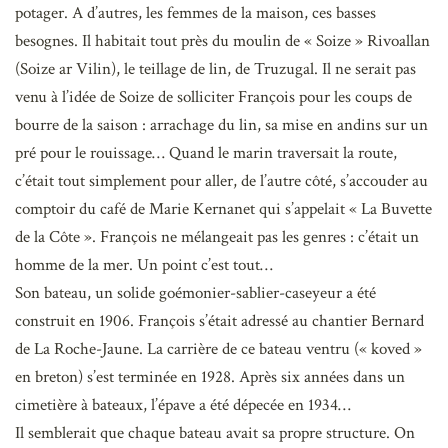
potager. A d’autres, les femmes de la maison, ces basses
besognes. Il habitait tout près du moulin de « Soize » Rivoallan
(Soize ar Vilin), le teillage de lin, de Truzugal. Il ne serait pas
venu à l’idée de Soize de solliciter François pour les coups de
bourre de la saison : arrachage du lin, sa mise en andins sur un
pré pour le rouissage… Quand le marin traversait la route,
c’était tout simplement pour aller, de l’autre côté, s’accouder au
comptoir du café de Marie Kernanet qui s’appelait « La Buvette
de la Côte ». François ne mélangeait pas les genres : c’était un
homme de la mer. Un point c’est tout…
Son bateau, un solide goémonier-sablier-caseyeur a été
construit en 1906. François s’était adressé au chantier Bernard
de La Roche-Jaune. La carrière de ce bateau ventru (« koved »
en breton) s’est terminée en 1928. Après six années dans un
cimetière à bateaux, l’épave a été dépecée en 1934…
Il semblerait que chaque bateau avait sa propre structure. On