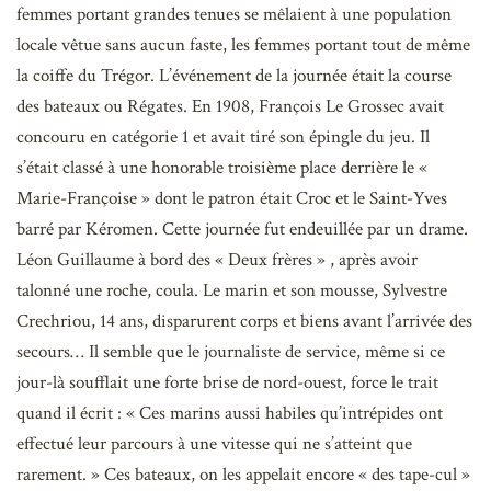
femmes portant grandes tenues se mêlaient à une population
locale vêtue sans aucun faste, les femmes portant tout de même
la coiffe du Trégor. L’événement de la journée était la course
des bateaux ou Régates. En 1908, François Le Grossec avait
concouru en catégorie 1 et avait tiré son épingle du jeu. Il
s’était classé à une honorable troisième place derrière le «
Marie-Françoise » dont le patron était Croc et le Saint-Yves
barré par Kéromen. Cette journée fut endeuillée par un drame.
Léon Guillaume à bord des « Deux frères » , après avoir
talonné une roche, coula. Le marin et son mousse, Sylvestre
Crechriou, 14 ans, disparurent corps et biens avant l’arrivée des
secours… Il semble que le journaliste de service, même si ce
jour-là soufflait une forte brise de nord-ouest, force le trait
quand il écrit : « Ces marins aussi habiles qu’intrépides ont
effectué leur parcours à une vitesse qui ne s’atteint que
rarement. » Ces bateaux, on les appelait encore « des tape-cul »