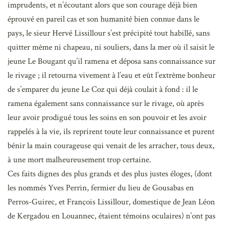
imprudents, et n’écoutant alors que son courage déjà bien
éprouvé en pareil cas et son humanité bien connue dans le
pays, le sieur Hervé Lissillour s’est précipité tout habillé, sans
quitter même ni chapeau, ni souliers, dans la mer où il saisit le
jeune Le Bougant qu’il ramena et déposa sans connaissance sur
le rivage ; il retourna vivement à l’eau et eût l’extrême bonheur
de s’emparer du jeune Le Coz qui déjà coulait à fond : il le
ramena également sans connaissance sur le rivage, où après
leur avoir prodigué tous les soins en son pouvoir et les avoir
rappelés à la vie, ils reprirent toute leur connaissance et purent
bénir la main courageuse qui venait de les arracher, tous deux,
à une mort malheureusement trop certaine.
Ces faits dignes des plus grands et des plus justes éloges, (dont
les nommés Yves Perrin, fermier du lieu de Gousabas en
Perros-Guirec, et François Lissillour, domestique de Jean Léon
de Kergadou en Louannec, étaient témoins oculaires) n’ont pas